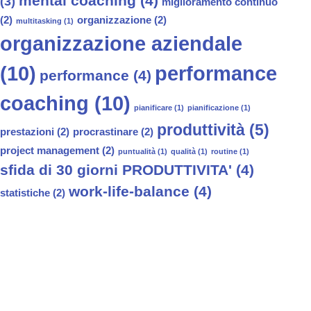
mental coaching
(4)
(3)
miglioramento continuo
(2)
organizzazione
(2)
multitasking
(1)
organizzazione aziendale
(10)
performance
performance
(4)
coaching
(10)
pianificare
(1)
pianificazione
(1)
produttività
(5)
prestazioni
(2)
procrastinare
(2)
project management
(2)
puntualità
(1)
qualità
(1)
routine
(1)
sfida di 30 giorni PRODUTTIVITA'
(4)
work-life-balance
(4)
statistiche
(2)