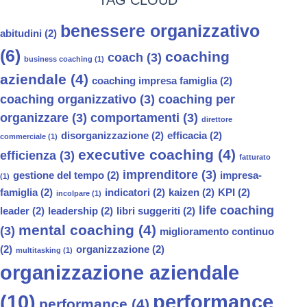
benessere organizzativo
abitudini
(2)
(6)
coaching
coach
(3)
business coaching
(1)
aziendale
(4)
coaching impresa famiglia
(2)
coaching organizzativo
(3)
coaching per
organizzare
(3)
comportamenti
(3)
direttore
disorganizzazione
(2)
efficacia
(2)
commerciale
(1)
executive coaching
(4)
efficienza
(3)
fatturato
imprenditore
(3)
gestione del tempo
(2)
impresa-
(1)
famiglia
(2)
indicatori
(2)
kaizen
(2)
KPI
(2)
incolpare
(1)
life coaching
leader
(2)
leadership
(2)
libri suggeriti
(2)
mental coaching
(4)
(3)
miglioramento continuo
(2)
organizzazione
(2)
multitasking
(1)
organizzazione aziendale
(10)
performance
performance
(4)