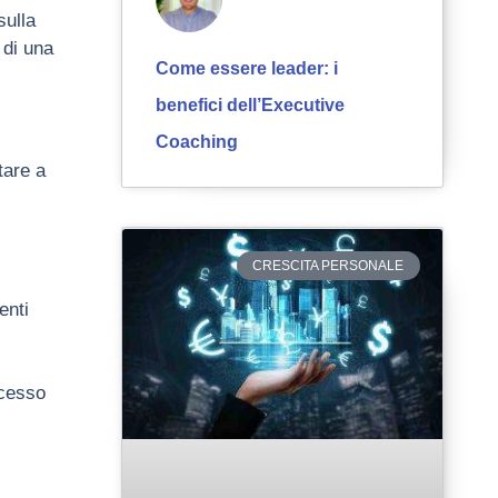
sulla
 di una
Come essere leader: i
benefici dell’Executive
Coaching
tare a
CRESCITA PERSONALE
enti
i
ccesso