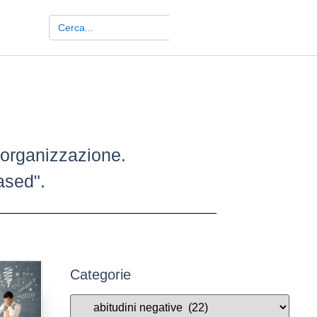
Search Button
Search
for:
 organizzazione.
ased".
Categorie