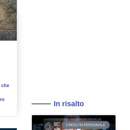
e che
oro
In risalto
CRESCITA PERSONALE