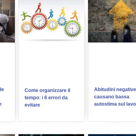
le
Abitudini negativ
Come organizzare il
causano bassa
tempo: i 6 errori da
e
autostima sul lav
evitare