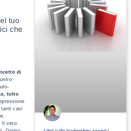
el tuo
ici che
ncetto di
ontro
uto-
a, tutto
depressione
tanti casi
e.
.
Il vero
ti. Danno
Libri sulla leadership: scopri i