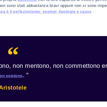
he non sono stati abbastanza bravi oppure non si sono impe
sa è il perfezionismo: esempi, tipologie e cause
tono, non mentono, non commettono er
. "
on esistono
Aristotele