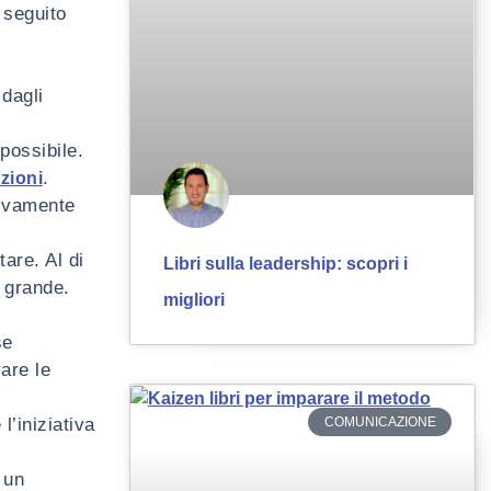
 seguito
 dagli
possibile.
.
zioni
sivamente
are. Al di
Libri sulla leadership: scopri i
ù grande.
migliori
se
are le
COMUNICAZIONE
’iniziativa
 un