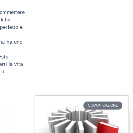
commettere
i lui.
perfetto e
fai ha uno
este
rti la vita
 di
COMUNICAZIONE