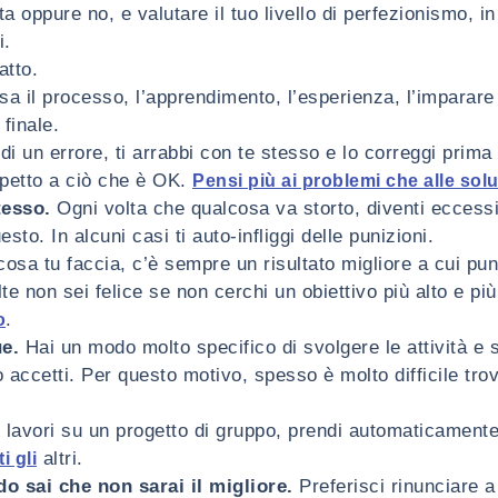
a oppure no, e valutare il tuo livello di perfezionismo, in
i.
atto.
sa il processo, l’apprendimento, l’esperienza, l’imparare
 finale.
i un errore, ti arrabbi con te stesso e lo correggi prima 
spetto a ciò che è OK.
Pensi più ai problemi che alle solu
tesso.
Ogni volta che qualcosa va storto, diventi ecces
esto. In alcuni casi ti auto-infliggi delle punizioni.
sa tu faccia, c’è sempre un risultato migliore a cui punt
te non sei felice se non cerchi un obiettivo più alto e pi
.
o
ue.
Hai un modo molto specifico di svolgere le attività e 
accetti. Per questo motivo, spesso è molto difficile trov
lavori su un progetto di gruppo, prendi automaticamente l
altri.
i gli
o sai che non sarai il migliore.
Preferisci rinunciare a