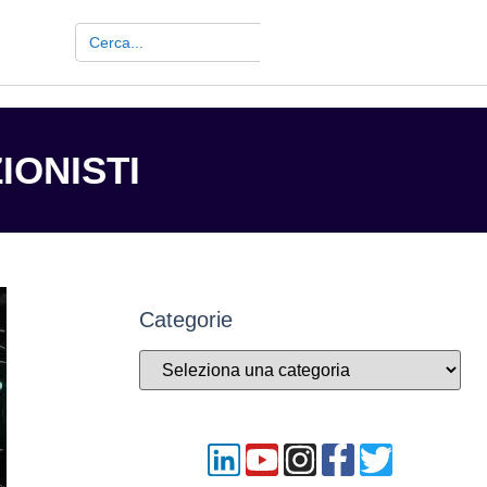
Search Button
Search
for:
IONISTI
Categorie