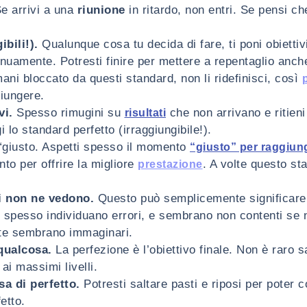
Se arrivi a una
riunione
in ritardo, non entri. Se pensi che
bili!).
Qualunque cosa tu decida di fare, ti poni obiettiv
ntinuamente. Potresti finire per mettere a repentaglio anch
mani bloccato da questi standard, non li ridefinisci, così
giungere.
vi.
Spesso rimugini su
che non arrivano e ritieni
risultati
 lo standard perfetto (irraggiungibile!).
giusto. Aspetti spesso il momento
“giusto” per raggiung
nto per offrire la migliore
. A volte questo sta
prestazione
ri non ne vedono.
Questo può semplicemente significare
ti spesso individuano errori, e sembrano non contenti se n
olte sembrano immaginari.
qualcosa.
La perfezione è l’obiettivo finale. Non è raro s
ai massimi livelli.
sa di perfetto.
Potresti saltare pasti e riposi per poter 
etto.