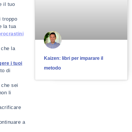
 il tuo
i troppo
e la tua
procrastini
 che la
Kaizen: libri per imparare il
ere i tuoi
metodo
to di
 che sei
on li
acrificare
continuare a