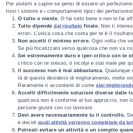
Per aiutarti a capire se pensi di essere un perfezionist
trovi i sintomi e i comportamenti tipici dei perfezionist
O tutto o niente.
O fai tutto bene o non lo fai aff
Tutto dipende
finale.
Non ti interes
dal risultato
errori. L’unica cosa che conta per te è il risultato
Non accetti il minimo errore.
Ogni volta che ved
Se più focalizzato verso qualcosa che non va ri
Sei estremamente duro e iper-critico con te s
critico con te stesso, ti incolpi e stai male per qu
Il successo non è mai abbastanza.
Qualunque co
là di questo desiderio di miglioramento, molte vol
Raramente ti accontenti di come
stai migliorand
Accetti difficilmente soluzioni diverse dalle t
qualcosa non è conforme al tuo approccio, non lo 
persone giuste con cui lavorare.
Devi avere necessariamente tu il controllo.
Se 
e decidi
quali attività verranno completate da tutt
Potresti evitare un attività o un compito quand