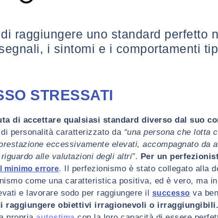
di raggiungere uno standard perfetto n
 segnali, i sintomi e i comportamenti tip
ESSO STRESSATI
uta di accettare qualsiasi standard diverso dal suo co
o di personalità caratterizzato da
“una persona che lotta c
i prestazione eccessivamente elevati, accompagnato da a
guardo alle valutazioni degli altri”
.
Per un perfezionist
. Il perfezionismo è stato collegato alla 
il minimo errore
ismo come una caratteristica positiva, ed è vero, ma in 
evati e lavorare sodo per raggiungere il
va ben
successo
i raggiungere obiettivi irragionevoli o irraggiungibili
la propria
con la loro capacità di essere perfet
autostima