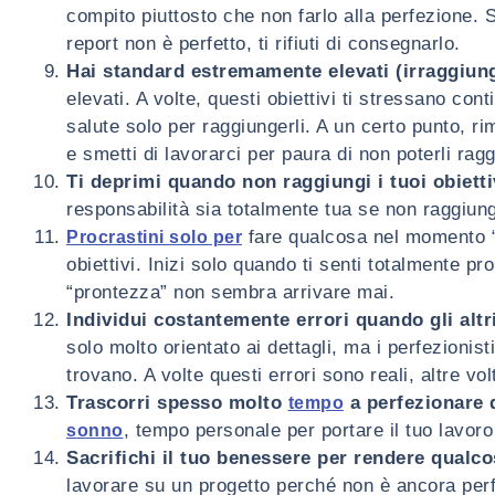
compito piuttosto che non farlo alla perfezione. 
report non è perfetto, ti rifiuti di consegnarlo.
Hai standard estremamente elevati (irraggiungi
elevati. A volte, questi obiettivi ti stressano co
salute solo per raggiungerli. A un certo punto, ri
e smetti di lavorarci per paura di non poterli rag
Ti deprimi quando non raggiungi i tuoi obietti
responsabilità sia totalmente tua se non raggiungi
fare qualcosa nel momento “
Procrastini solo per
obiettivi. Inizi solo quando ti senti totalmente pro
“prontezza” non sembra arrivare mai.
Individui costantemente errori quando gli alt
solo molto orientato ai dettagli, ma i perfezionis
trovano. A volte questi errori sono reali, altre v
Trascorri spesso molto
a perfezionare 
tempo
, tempo personale per portare il tuo lavoro 
sonno
Sacrifichi il tuo benessere per rendere qualco
lavorare su un progetto perché non è ancora perf