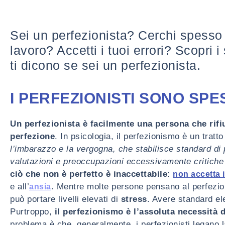
Sei un perfezionista? Cerchi spesso 
lavoro? Accetti i tuoi errori? Scopri i
ti dicono se sei un perfezionista.
I PERFEZIONISTI SONO SP
Un perfezionista è facilmente una persona che rifi
perfezione
. In psicologia, il perfezionismo è un tratt
l’imbarazzo e la vergogna, che stabilisce standard d
valutazioni e preoccupazioni eccessivamente critiche ri
ciò che non è perfetto è inaccettabile
:
non accetta 
e all’
. Mentre molte persone pensano al perfezion
ansia
può portare livelli elevati di
stress
. Avere standard el
Purtroppo,
il perfezionismo è l’assoluta necessità d
problema è che, generalmente, i perfezionisti legano 