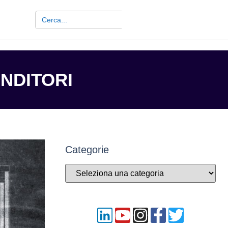
Search Button
Search
for:
ENDITORI
Categorie