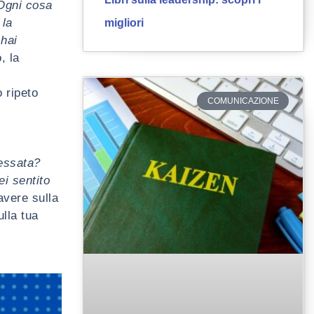
 Ogni cosa
 la
migliori
hai
, la
o ripeto
COMUNICAZIONE
ressata?
i sentito
 avere sulla
lla tua