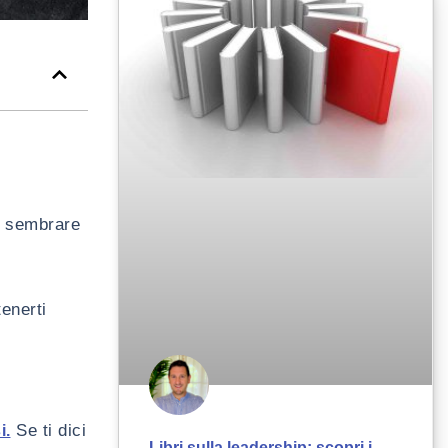
uò sembrare
enerti
Se ti dici
i.
Libri sulla leadership: scopri i