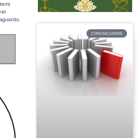
stemi
ver
raguardo.
COMUNICAZIONE