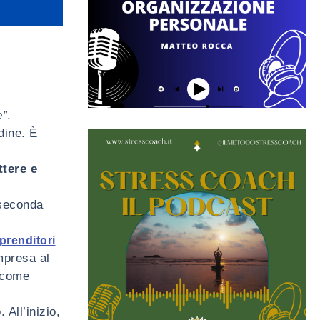
e”
.
dine. È
ttere e
 seconda
prenditori
mpresa al
a come
All’inizio,