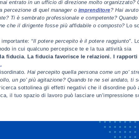
mai entrato in un ufficio di direzione molto organizzato?
tua percezione di quel manager o
? Hai avuto
imprenditore
nte? Ti è sembrato professionale e competente? Quando 
ione che il dirigente fosse più affidabile o composto?
Lo so
a importante:
“Il potere percepito è il potere raggiunto”
. L
odo in cui qualcuno percepisce te e la tua attività sia
a fiducia. La fiducia favorisce le relazioni. I rapporti
.
disordinato.
Hai percepito quella persona come un po’ st
lo, un po’ più agitazione? Quando te ne sei andato, ti se
ricerca sottolinea gli effetti negativi che il disordine può
a, il tuo spazio di lavoro può lasciare un’impressione su