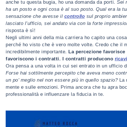
anche tu questa bugia, ho una domanda da porti.
Sei 
ha un posto e ogni cosa è al suo posto. Qual era la 
sensazione che avesse il
sul proprio ambie
controllo
lasciato l’ufficio, sei andato via con la forte impress
risposta è sì!
Negli ultimi anni della mia carriera ho capito una cos
perché ho visto che è vero molte volte. Credo che il m
incredibilmente importante.
La percezione favorisce l
favoriscono i contratti. I contratti producono
ricavi
Ora pensa a una volta in cui sei entrato in un ufficio 
Forse hai sottilmente percepito che aveva meno control
un po’ meglio nel non essere più in quello spazio?
La 
mente e sulle emozioni. Prima ancora che tu apra bocc
professionalità e influenzare la fiducia in te.