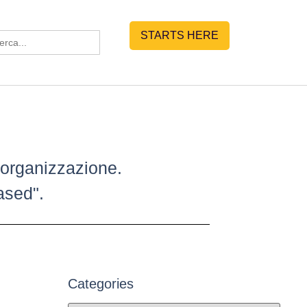
Search
STARTS HERE
for:
 organizzazione.
ased".
Categories