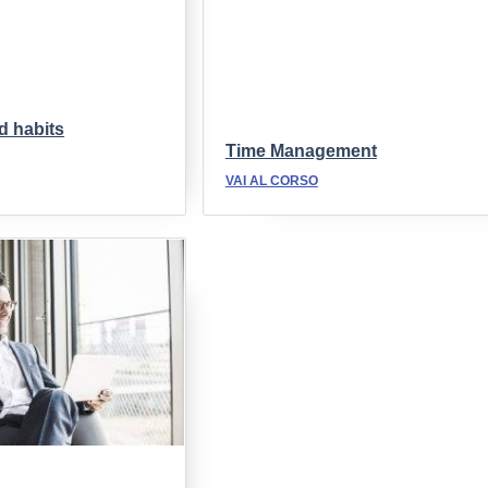
d habits
Time Management
VAI AL CORSO