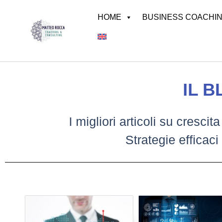
HOME
BUSINESS COACHI
Search
for:
IL 
I migliori articoli su cres
Strategie efficac